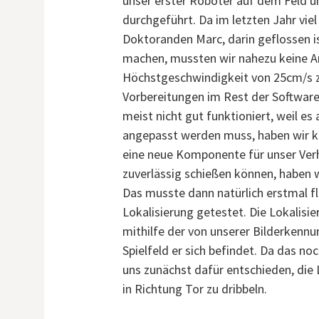
unser erster Roboter auf dem Feld und
durchgeführt. Da im letzten Jahr vi
Doktoranden Marc, darin geflossen is
machen, mussten wir nahezu keine 
Höchstgeschwindigkeit von 25cm/s zu
Vorbereitungen im Rest der Software
meist nicht gut funktioniert, weil e
angepasst werden muss, haben wir ko
eine neue Komponente für unser Verha
zuverlässig schießen können, haben w
Das musste dann natürlich erstmal f
Lokalisierung getestet. Die Lokalisie
mithilfe der von unserer Bilderkennu
Spielfeld er sich befindet. Da das noc
uns zunächst dafür entschieden, die 
in Richtung Tor zu dribbeln.