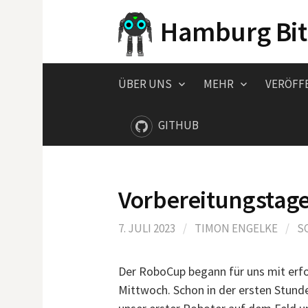
Springe
Hamburg Bit
zum
Inhalt
ÜBER UNS
MEHR
VERÖFF
GITHUB
Vorbereitungstage
7. JULI 2023
/
TIMON ENGELKE
/
S
Der RoboCup begann für uns mit erf
Mittwoch. Schon in der ersten Stund